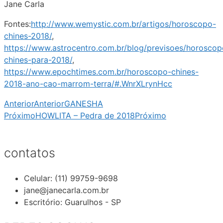
Jane Carla
Fontes:
http://www.wemystic.com.br/artigos/horoscopo-
chines-2018/
,
https://www.astrocentro.com.br/blog/previsoes/horoscop
chines-para-2018/
,
https://www.epochtimes.com.br/horoscopo-chines-
2018-ano-cao-marrom-terra/#.WnrXLrynHcc
Anterior
Anterior
GANESHA
Próximo
HOWLITA – Pedra de 2018
Próximo
contatos
Celular: (11) 99759-9698
jane@janecarla.com.br
Escritório: Guarulhos - SP