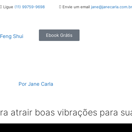
Ligue
(11) 99759-9698
Envie um email
jane@janecarla.com.b
Ebook Grátis
 Feng Shui
Por
Jane Carla
a atrair boas vibrações para su